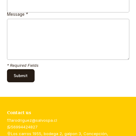
Message
*
* Required Fields
Contact us
arodriguez@salvospa.cl
56994424827
Los carros 1955, bodega 2, galpon 3, Concepción,