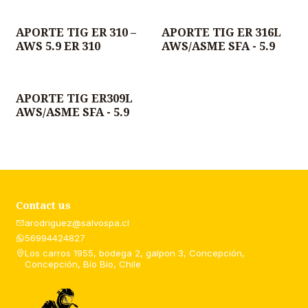
APORTE TIG ER 310 –
APORTE TIG ER 316L
AWS 5.9 ER 310
AWS/ASME SFA - 5.9
APORTE TIG ER309L
AWS/ASME SFA - 5.9
Contact us
arodriguez@salvospa.cl
56994424827
Los carros 1955, bodega 2, galpon 3, Concepción,
Concepción, Bío Bío, Chile