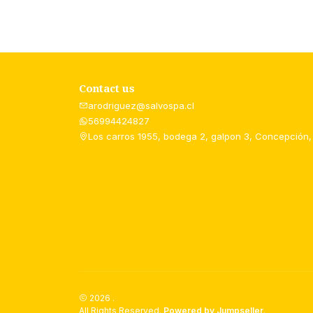
Contact us
arodriguez@salvospa.cl
56994424827
Los carros 1955, bodega 2, galpon 3, Concepción,
2026 .
All Rights Reserved.
Powered by Jumpseller
.