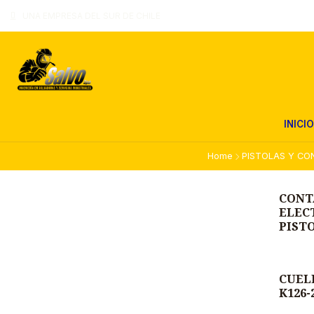
UNA EMPRESA DEL SUR DE CHILE
INICIO
Home
PISTOLAS Y CO
CONT
ELECT
PISTO
CUEL
K126-