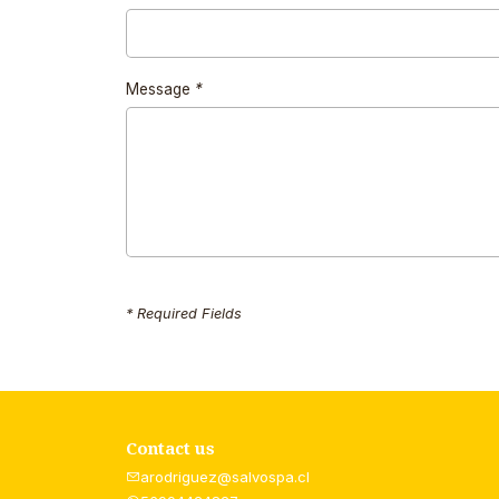
Message
*
* Required Fields
Contact us
arodriguez@salvospa.cl