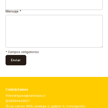
Mensaje
*
* Campos obligatorios
Contáctanos
arodriguez@salvospa.cl
56994424827
Los carros 1955, bodega 2, galpon 3, Concepción,