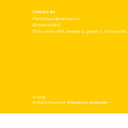
Contact us
arodriguez@salvospa.cl
56994424827
Los carros 1955, bodega 2, galpon 3, Concepción,
2026 .
All Rights Reserved.
Powered by Jumpseller
.