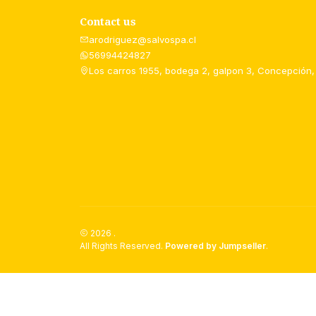
Contact us
arodriguez@salvospa.cl
56994424827
Los carros 1955, bodega 2, galpon 3, Concepción,
2026 .
All Rights Reserved.
Powered by Jumpseller
.