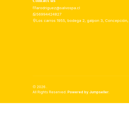
Contact us
arodriguez@salvospa.cl
56994424827
Los carros 1955, bodega 2, galpon 3, Concepción,
2026 .
All Rights Reserved.
Powered by Jumpseller
.