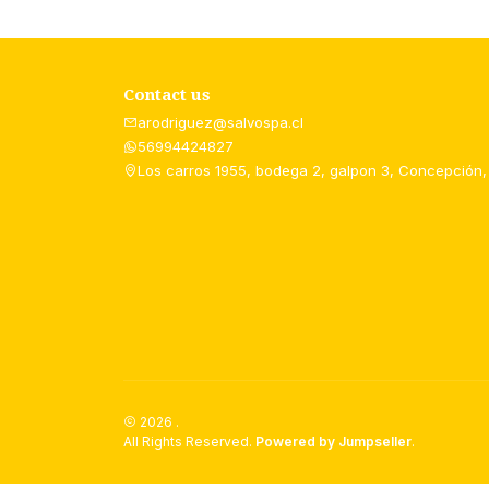
Contact us
arodriguez@salvospa.cl
56994424827
Los carros 1955, bodega 2, galpon 3, Concepción,
2026 .
All Rights Reserved.
Powered by Jumpseller
.