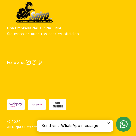
Una Empresa del sur de Chile
Síguenos en nuestros canales oficiales
Follow us
2026 .
Send us a WhatsApp message
All Rights Reserved.
Powered by Jumpseller
.