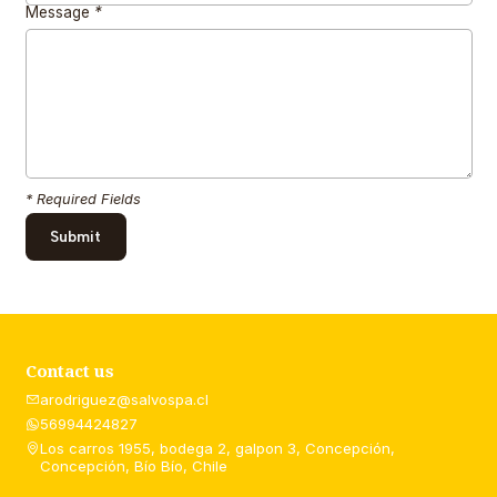
Message
*
* Required Fields
Contact us
arodriguez@salvospa.cl
56994424827
Los carros 1955, bodega 2, galpon 3, Concepción,
Concepción, Bío Bío, Chile