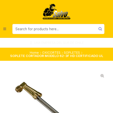
UNA EMPRESA DEL SUR DE CHILE
Home
OXICORTES
SOPLETES
SOPLETE CORTADOR MODELO 62-3F HD CERTIFICADO UL