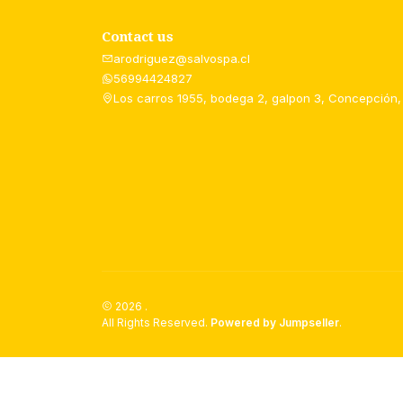
Contact us
arodriguez@salvospa.cl
56994424827
Los carros 1955, bodega 2, galpon 3, Concepción,
2026 .
All Rights Reserved.
Powered by Jumpseller
.