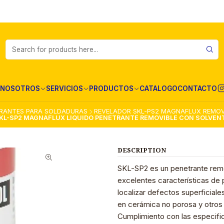
NOSOTROS
SERVICIOS
PRODUCTOS
CATALOGO
CONTACTO
TRANTES PARA SOLDADURAS
REVELADOR SKL-PS2 MAGNAFLUX REMOV
KL-SP2 MAGNAFLUX LIQUIDO PENETRANTE REMOVIBLE CON SOLVEN
DESCRIPTION
SKL-SP2 es un penetrante remo
excelentes características de 
localizar defectos superficiale
en cerámica no porosa y otros 
Cumplimiento con las especifi