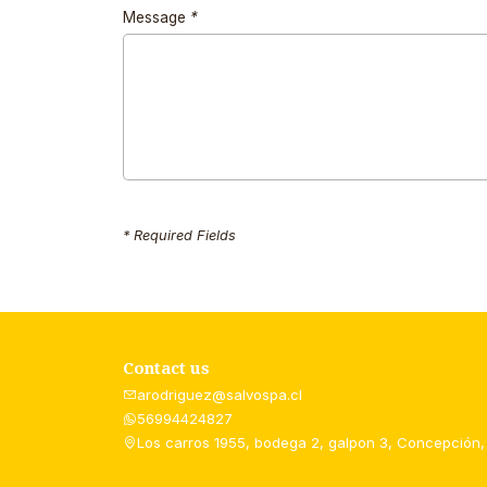
Message
*
* Required Fields
Contact us
arodriguez@salvospa.cl
56994424827
Los carros 1955, bodega 2, galpon 3, Concepción,