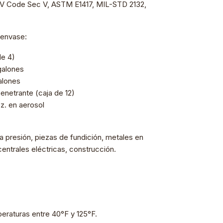
 Code Sec V, ASTM E1417, MIL-STD 2132,
 envase:
de 4)
galones
alones
enetrante (caja de 12)
oz. en aerosol
 a presión, piezas de fundición, metales en
 centrales eléctricas, construcción.
eraturas entre 40°F y 125°F.