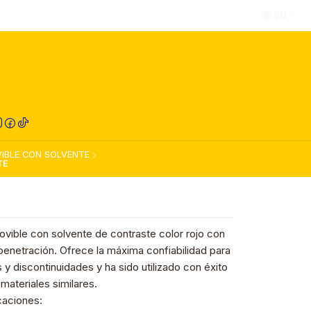
EN
RED COMPRA
IBLE CON SOLVENTE
TE
vible con solvente de contraste color rojo con
penetración. Ofrece la máxima confiabilidad para
s y discontinuidades y ha sido utilizado con éxito
materiales similares.
caciones: