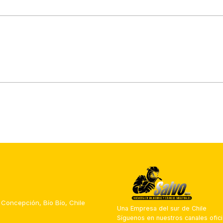
 Concepción, Bío Bío, Chile
Una Empresa del sur de Chile
Síguenos en nuestros canales ofici