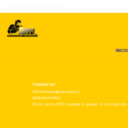
UNA EMPRESA DEL SUR DE CHILE
INICIO
Contact us
arodriguez@salvospa.cl
56994424827
Los carros 1955, bodega 2, galpon 3, Concepción,