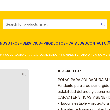
NOSOTROS
SERVICIOS
PRODUCTOS
CATALOGO
CONTACTO
go
SOLDADURAS
ARCO SUMERGIDO
FUNDENTE PARA ARCO SUMER
DESCRIPTION
POLVO PARA SOLDADURA S
Fundente para arco sumergido,
estabilidad del arco y buena re
CARACTERÍSTICAS Y BENEFI
• Escoria estable y protectora
• Excelente fusión con alamb