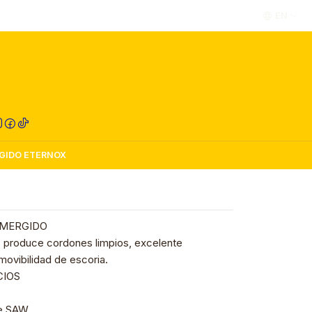
EN
RED COMPRA
GIDO ETERNOX
UMERGIDO
 produce cordones limpios, excelente
movibilidad de escoria.
CIOS
re SAW