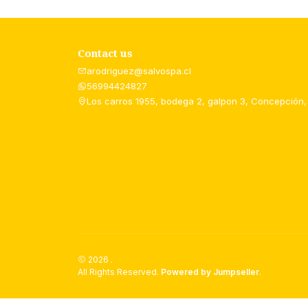
Contact us
arodriguez@salvospa.cl
56994424827
Los carros 1955, bodega 2, galpon 3, Concepción,
2026 .
All Rights Reserved.
Powered by Jumpseller
.