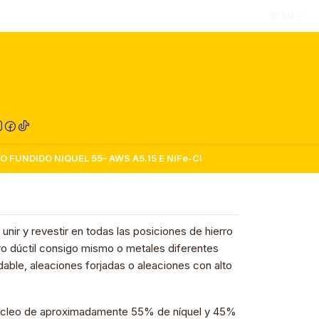
EN
RED COMPRA
 FUNDIDO NIQUEL 55– AWS A5.15 E NiFe-Cl
 unir y revestir en todas las posiciones de hierro
rro dúctil consigo mismo o metales diferentes
able, aleaciones forjadas o aleaciones con alto
núcleo de aproximadamente 55% de níquel y 45%