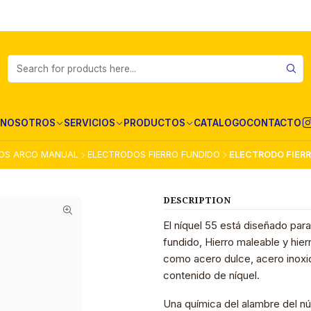
NOSOTROS
SERVICIOS
PRODUCTOS
CATALOGO
CONTACTO
OS ARCO MANUAL
ELECTRODOS FIERRO FUNDIDO
ELECTRODO FIERRO
DESCRIPTION
El níquel 55 está diseñado para
fundido, Hierro maleable y hie
como acero dulce, acero inoxid
contenido de níquel.
Una química del alambre del 