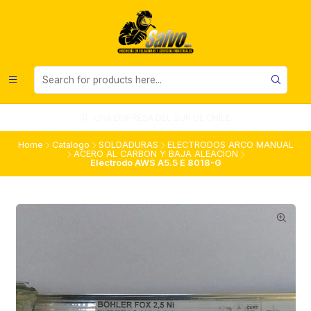
UNA EMPRESA DEL SUR DE CHILE
Home
Catalogo
SOLDADURAS
ELECTRODOS ARCO MANUAL
ACERO AL CARBON Y BAJA ALEACION
Electrodo AWS A5.5 E 8018-G