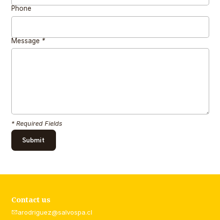
Phone
Message
*
* Required Fields
Contact us
arodriguez@salvospa.cl