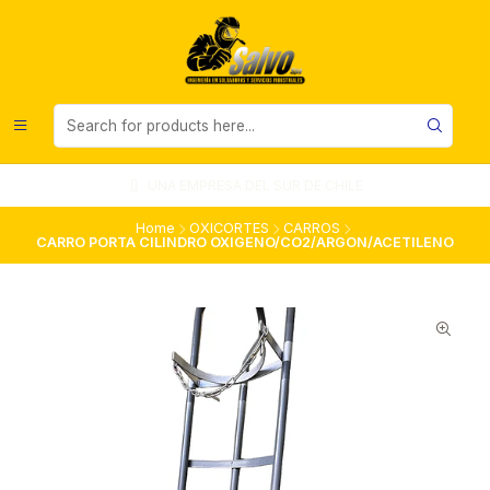
UNA EMPRESA DEL SUR DE CHILE
Home
OXICORTES
CARROS
CARRO PORTA CILINDRO OXIGENO/CO2/ARGON/ACETILENO