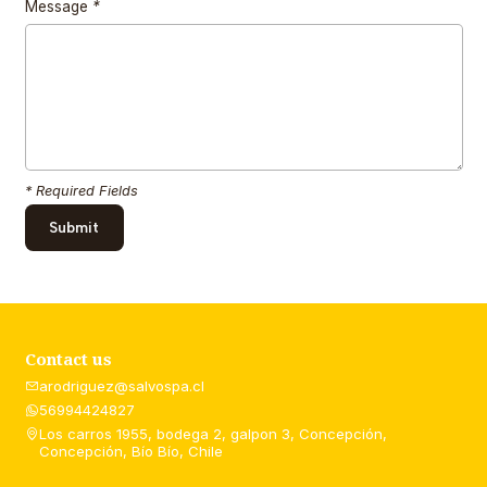
Message
*
* Required Fields
Contact us
arodriguez@salvospa.cl
56994424827
Los carros 1955, bodega 2, galpon 3, Concepción,
Concepción, Bío Bío, Chile