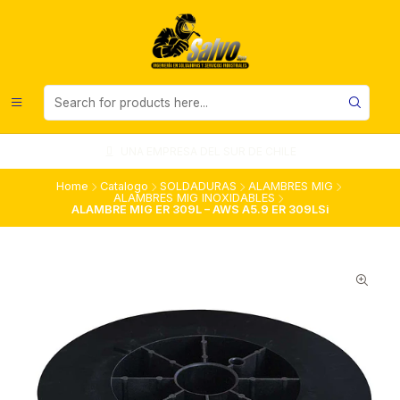
UNA EMPRESA DEL SUR DE CHILE
Home
Catalogo
SOLDADURAS
ALAMBRES MIG
ALAMBRES MIG INOXIDABLES
ALAMBRE MIG ER 309L – AWS A5.9 ER 309LSi