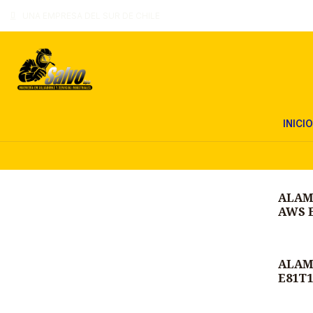
UNA EMPRESA DEL SUR DE CHILE
INICIO
ALAM
AWS E
ALAM
E81T1