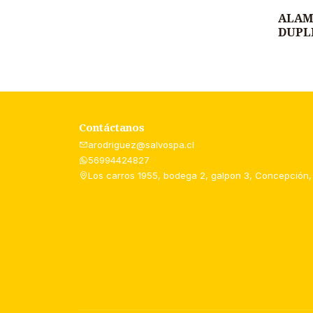
ALAM
DUPL
Contáctanos
arodriguez@salvospa.cl
56994424827
Los carros 1955, bodega 2, galpon 3, Concepción,