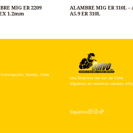
BRE MIG ER 2209
ALAMBRE MIG ER 310L –
Agotado
EX 1.2mm
A5.9 ER 310L
 Concepción, Biobío, Chile
Una Empresa del sur de Chile
Síguenos en nuestros canales ofici
Síguenos