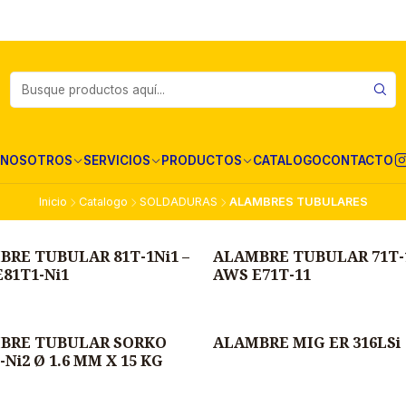
NOSOTROS
SERVICIOS
PRODUCTOS
CATALOGO
CONTACTO
Inicio
Catalogo
SOLDADURAS
ALAMBRES TUBULARES
BRE TUBULAR 81T-1Ni1 –
ALAMBRE TUBULAR 71T-1
Agotado
81T1-Ni1
AWS E71T-11
BRE TUBULAR SORKO
ALAMBRE MIG ER 316LSi
-Ni2 Ø 1.6 MM X 15 KG