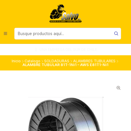
UNA EMPRESA DEL SUR DE CHILE
Inicio
Catalogo
SOLDADURAS
ALAMBRES TUBULARES
ALAMBRE TUBULAR 81T-1Ni1 – AWS E81T1-Ni1