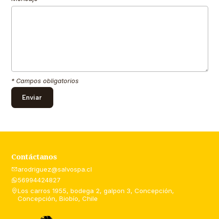
* Campos obligatorios
Contáctanos
arodriguez@salvospa.cl
56994424827
Los carros 1955, bodega 2, galpon 3, Concepción,
Concepción, Biobío, Chile