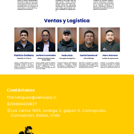
Contáctanos
arodriguez@salvospa.cl
56994424827
Los carros 1955, bodega 2, galpon 3, Concepción,
Concepción, Biobío, Chile