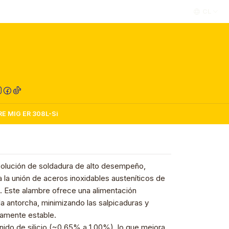
CL
RED COMPRA
E MIG ER 308L-Si
solución de soldadura de alto desempeño,
la unión de aceros inoxidables austeníticos de
L. Este alambre ofrece una alimentación
la antorcha, minimizando las salpicaduras y
amente estable.
nido de silicio (~0.65% a 1.00%), lo que mejora