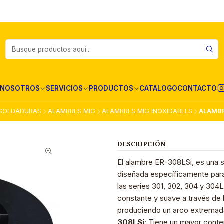
NOSOTROS
SERVICIOS
PRODUCTOS
CATALOGO
CONTACTO
SOLDADURAS
ALAMBRES MIG
ALAMBRES MIG INOXIDABLES
ALAMBR
DESCRIPCIÓN
El alambre ER-308LSi, es una 
diseñada específicamente para 
las series 301, 302, 304 y 304
constante y suave a través de 
produciendo un arco extremad
308LSi
: Tiene un mayor conte