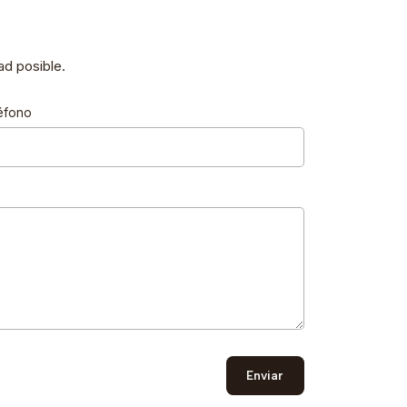
d posible.
éfono