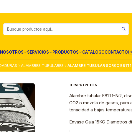
NOSOTROS
SERVICIOS
PRODUCTOS
CATALOGO
CONTACTO
DADURAS
ALAMBRES TUBULARES
ALAMBRE TUBULAR SORKO E81T1-N
DESCRIPCIÓN
Alambre tubular E81T1-Ni2, di
CO2 o mezcla de gases, para a
tenacidad a bajas temperatura
Envase Caja 15KG Diametros di