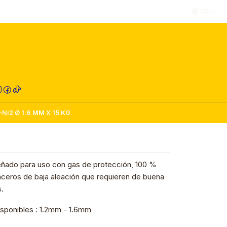
CL
RED COMPRA
i2 Ø 1.6 MM X 15 KG
señado para uso con gas de protección, 100 %
ceros de baja aleación que requieren de buena
s.
sponibles : 1.2mm - 1.6mm