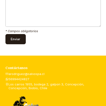
* Campos obligatorios
Contáctanos
arodriguez@salvospa.cl
56994424827
Los carros 1955, bodega 2, galpon 3, Concepción,
Concepción, Biobío, Chile