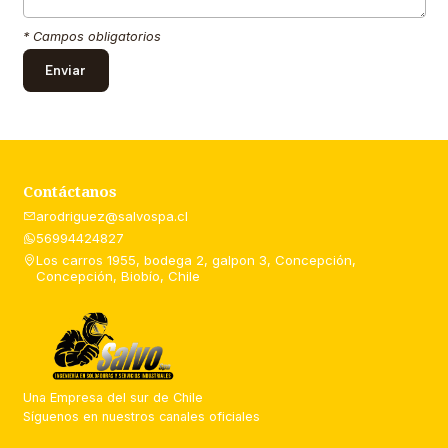
* Campos obligatorios
Contáctanos
arodriguez@salvospa.cl
56994424827
Los carros 1955, bodega 2, galpon 3, Concepción,
Concepción, Biobío, Chile
Una Empresa del sur de Chile
Síguenos en nuestros canales oficiales