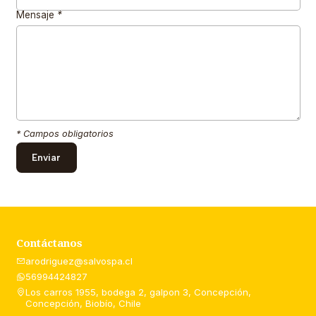
Mensaje
*
* Campos obligatorios
Contáctanos
arodriguez@salvospa.cl
56994424827
Los carros 1955, bodega 2, galpon 3, Concepción,
Concepción, Biobío, Chile