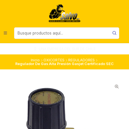
UNA EMPRESA DEL SUR DE CHILE
Inicio
OXICORTES
REGULADORES
Regulador De Gas Alta Presión Gasjet Certificado SEC