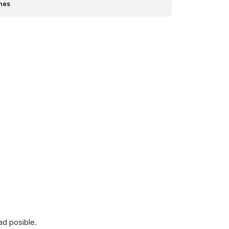
nes
d posible.