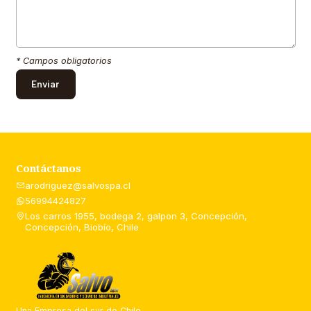
* Campos obligatorios
Contáctanos
arodriguez@salvospa.cl
56994424827
Los carros 1955, bodega 2, galpon 3, Concepción,
Concepción, Biobío, Chile
Una Empresa del sur de Chile