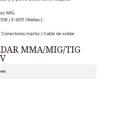
eso MIG.
18 / E-6011 (Weltec).
a / Conectores macho / Cable de soldar
DAR MMA/MIG/TIG
0V
nes