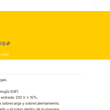
CL
RED COMPRA
 220V
 gas.
ologÌa IGBT.
 entrada: 220 V ± 15%.
ra sobrecarga y sobrecalentamiento.
uido y el polvo dentro de la maquina.