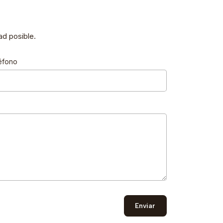
d posible.
éfono