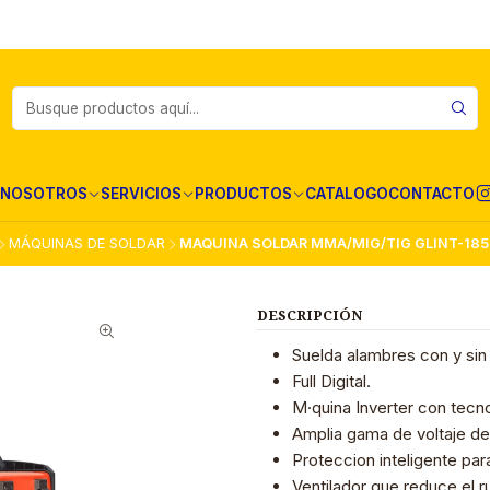
NOSOTROS
SERVICIOS
PRODUCTOS
CATALOGO
CONTACTO
MÁQUINAS DE SOLDAR
MAQUINA SOLDAR MMA/MIG/TIG GLINT-185
DESCRIPCIÓN
Suelda alambres con y sin
Full Digital.
M·quina Inverter con tecn
Amplia gama de voltaje de
Proteccion inteligente pa
Ventilador que reduce el r