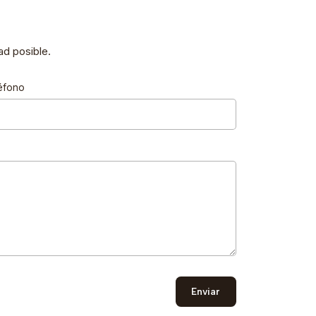
d posible.
éfono