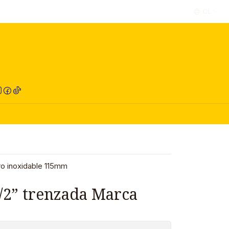
CL
RED COMPRA
ro inoxidable 115mm
1/2” trenzada Marca