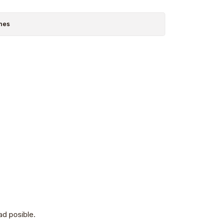
nes
d posible.