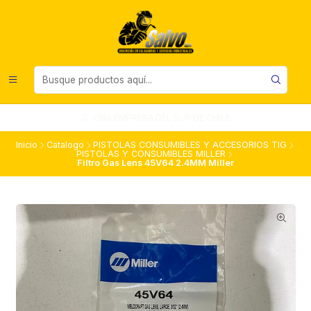
UNA EMPRESA DEL SUR DE CHILE
Inicio
Catalogo
PISTOLAS CONSUMIBLES Y ACCESORIOS TIG
PISTOLAS Y CONSUMIBLES MILLER
Filtro Gas Lens 45V64 2.4MM Miller