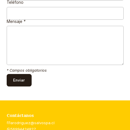
Teléfono
Mensaje
*
* Campos obligatorios
Contáctanos
arodriguez@salvospa.cl
56994424827