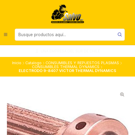
UNA EMPRESA DEL SUR DE CHILE
Inicio
Catalogo
CONSUMIBLES Y REPUESTOS PLASMAS
CONSUMIBLES THERMAL DYNAMICS
ELECTRODO 9-8407 VICTOR THERMAL DYNAMICS