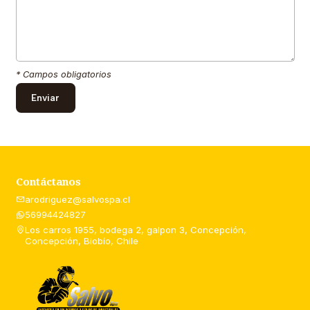
* Campos obligatorios
Contáctanos
arodriguez@salvospa.cl
56994424827
Los carros 1955, bodega 2, galpon 3, Concepción,
Concepción, Biobío, Chile