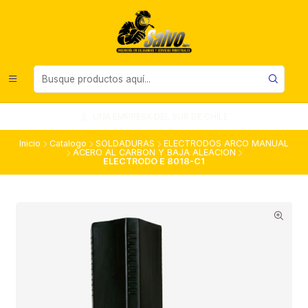
UNA EMPRESA DEL SUR DE CHILE
Inicio
Catalogo
SOLDADURAS
ELECTRODOS ARCO MANUAL
ACERO AL CARBON Y BAJA ALEACION
ELECTRODO E 8018-C1