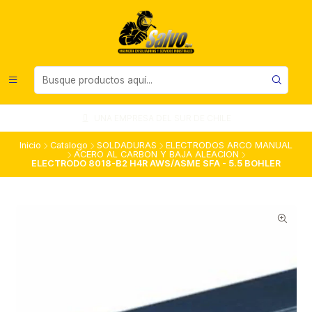
UNA EMPRESA DEL SUR DE CHILE
Inicio
Catalogo
SOLDADURAS
ELECTRODOS ARCO MANUAL
ACERO AL CARBON Y BAJA ALEACION
ELECTRODO 8018-B2 H4R AWS/ASME SFA - 5.5 BOHLER