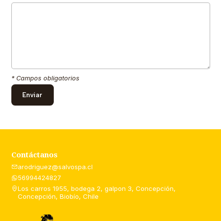
* Campos obligatorios
Contáctanos
arodriguez@salvospa.cl
56994424827
Los carros 1955, bodega 2, galpon 3, Concepción,
Concepción, Biobío, Chile