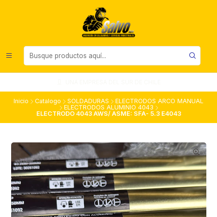
UNA EMPRESA DEL SUR DE CHILE
Inicio
Catalogo
SOLDADURAS
ELECTRODOS ARCO MANUAL
ELECTRODOS ALUMINIO 4043
ELECTRODO 4043 AWS/ ASME: SFA- 5.3 E4043