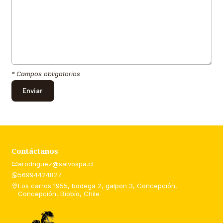
* Campos obligatorios
Contáctanos
arodriguez@salvospa.cl
56994424827
Los carros 1955, bodega 2, galpon 3, Concepción,
Concepción, Biobío, Chile