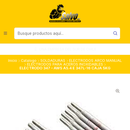
UNA EMPRESA DEL SUR DE CHILE
Inicio
Catalogo
SOLDADURAS
ELECTRODOS ARCO MANUAL
ELECTRODOS PARA ACEROS INOXIDABLES
ELECTRODO 347 – AWS A5.4 E 347L-16 CAJA 5KG