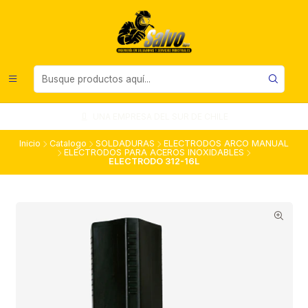
UNA EMPRESA DEL SUR DE CHILE
Inicio
Catalogo
SOLDADURAS
ELECTRODOS ARCO MANUAL
ELECTRODOS PARA ACEROS INOXIDABLES
ELECTRODO 312-16L