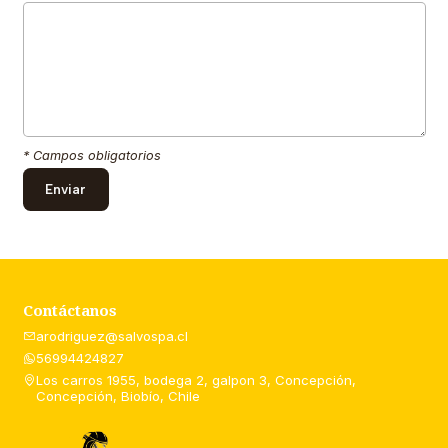
* Campos obligatorios
Contáctanos
arodriguez@salvospa.cl
56994424827
Los carros 1955, bodega 2, galpon 3, Concepción,
Concepción, Biobío, Chile