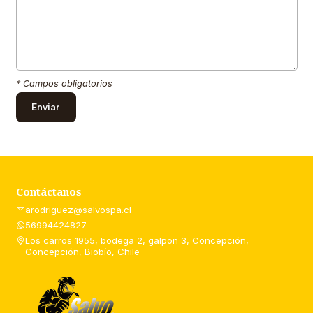
* Campos obligatorios
Contáctanos
arodriguez@salvospa.cl
56994424827
Los carros 1955, bodega 2, galpon 3, Concepción,
Concepción, Biobío, Chile