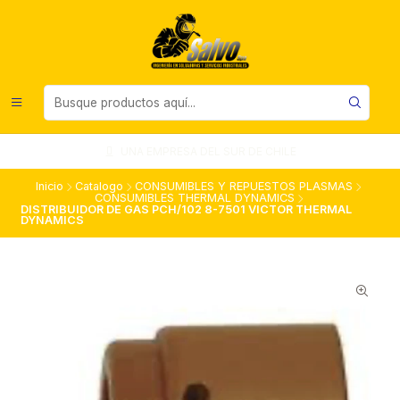
UNA EMPRESA DEL SUR DE CHILE
Inicio
Catalogo
CONSUMIBLES Y REPUESTOS PLASMAS
CONSUMIBLES THERMAL DYNAMICS
DISTRIBUIDOR DE GAS PCH/102 8-7501 VICTOR THERMAL
DYNAMICS