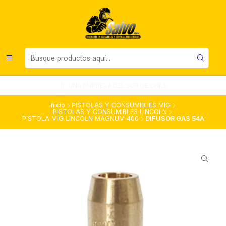
UNA EMPRESA DEL SUR DE CHILE
Inicio
PISTOLAS Y CONSUMIBLES MIG
PISTOLAS Y CONSUMIBLES LINCOLN
PISTOLA MIG LINCOLN MAGNUM 400
DIFUSOR GAS 54A