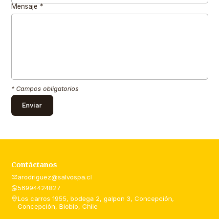
Mensaje
*
* Campos obligatorios
Contáctanos
arodriguez@salvospa.cl
56994424827
Los carros 1955, bodega 2, galpon 3, Concepción,
Concepción, Biobío, Chile