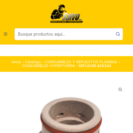
UNA EMPRESA DEL SUR DE CHILE
Inicio
Catalogo
CONSUMIBLES Y REPUESTOS PLASMAS
CONSUMIBLES HYPERTHERM
DIFUSOR 420242