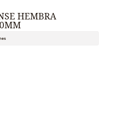
NSE HEMBRA
50MM
nes