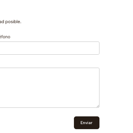
d posible.
éfono