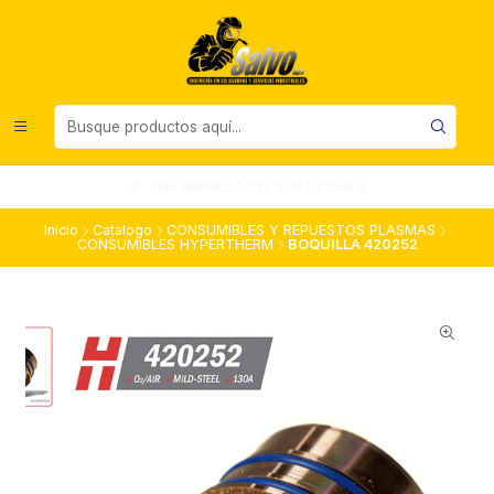
UNA EMPRESA DEL SUR DE CHILE
Inicio
Catalogo
CONSUMIBLES Y REPUESTOS PLASMAS
CONSUMIBLES HYPERTHERM
BOQUILLA 420252