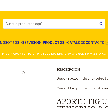
NOSOTROS
SERVICIOS
PRODUCTOS
CATALOGO
CONTACTO
Inicio
APORTE TIG UTP A 6222 MO ERNICRMO-3 Ø 2.4 MM x 5.0 KG
DESCRIPCIÓN
Descripción del product
Consulte por otros diám
|
APORTE TIG U