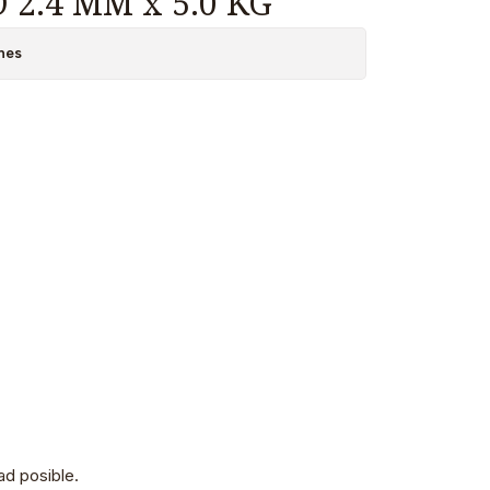
 2.4 MM x 5.0 KG
nes
d posible.