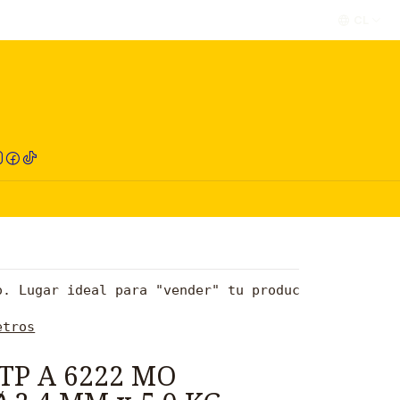
CL
RED COMPRA
o. Lugar ideal para "vender" tu producto y captar 
etros
TP A 6222 MO