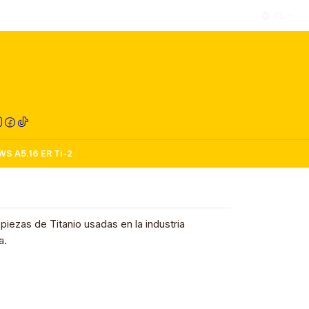
CL
RED COMPRA
WS A5.16 ER Ti-2
piezas de Titanio usadas en la industria
a.