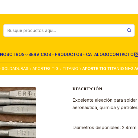
NOSOTROS
SERVICIOS
PRODUCTOS
CATALOGO
CONTACTO
SOLDADURAS
APORTES TIG
TITANIO
APORTE TIG TITANIO NI-2 A
DESCRIPCIÓN
Excelente aleación para soldar 
aeronáutica, química y petroler
Diámetros disponibles: 2.4mm