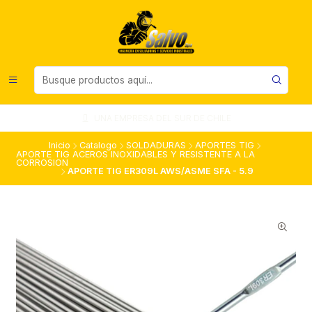
UNA EMPRESA DEL SUR DE CHILE
Inicio
Catalogo
SOLDADURAS
APORTES TIG
APORTE TIG ACEROS INOXIDABLES Y RESISTENTE A LA
CORROSION
APORTE TIG ER309L AWS/ASME SFA - 5.9