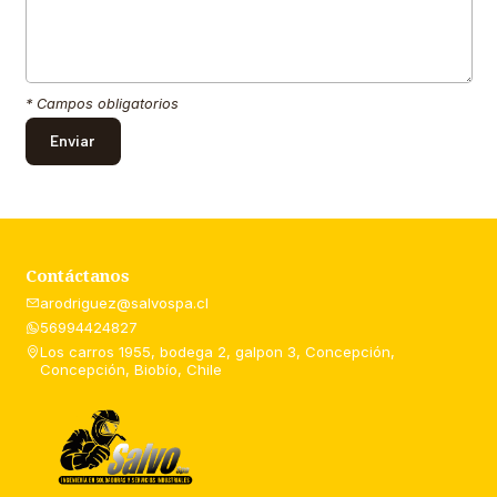
* Campos obligatorios
Contáctanos
arodriguez@salvospa.cl
56994424827
Los carros 1955, bodega 2, galpon 3, Concepción,
Concepción, Biobío, Chile