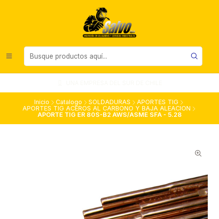
UNA EMPRESA DEL SUR DE CHILE
Inicio
Catalogo
SOLDADURAS
APORTES TIG
APORTES TIG ACEROS AL CARBONO Y BAJA ALEACION
APORTE TIG ER 80S-B2 AWS/ASME SFA - 5.28