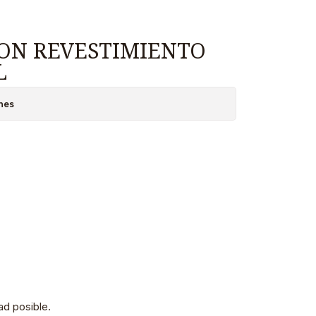
CON REVESTIMIENTO
L
nes
d posible.