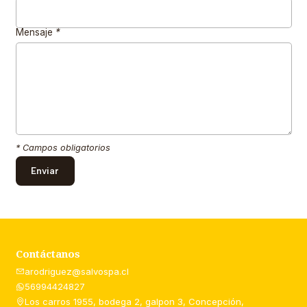
Mensaje
*
* Campos obligatorios
Contáctanos
arodriguez@salvospa.cl
56994424827
Los carros 1955, bodega 2, galpon 3, Concepción,