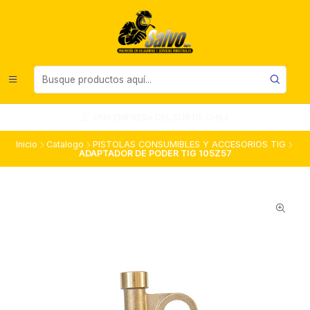
UNA EMPRESA DEL SUR DE CHILE
Inicio
Catalogo
PISTOLAS CONSUMIBLES Y ACCESORIOS TIG
ADAPTADOR DE PODER TIG 105Z57